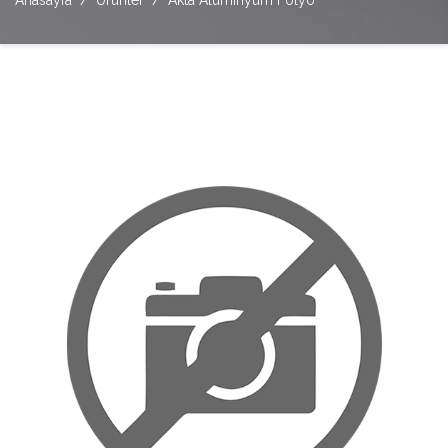
Anasayfa
Ürünler
Akta Alüminyum Folyo