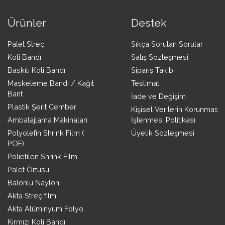
Ürünler
Destek
Palet Streç
Sıkça Sorulan Sorular
Koli Bandı
Satış Sözleşmesi
Baskılı Koli Bandı
Sipariş Takibi
Maskeleme Bandı / Kağıt
Teslimat
Bant
İade ve Değişim
Plastik Şerit Cember
Kişisel Verilerin Korunması 
Ambalajlama Makinaları
İşlenmesi Politikası
Polyolefin Shrink Film (
Üyelik Sözleşmesi
POF)
Polietilen Shrink Film
Palet Örtüsü
Balonlu Naylon
Akta Streç film
Akta Alüminyum Folyo
Kırmızı Koli Bandı