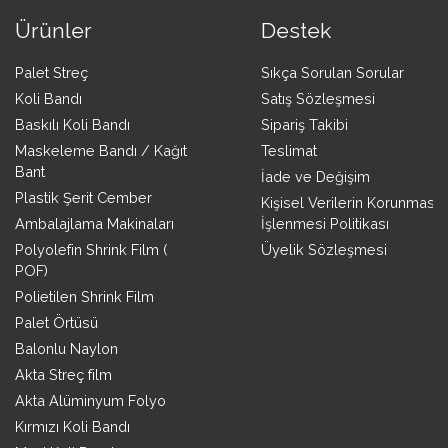
Ürünler
Destek
Palet Streç
Sıkça Sorulan Sorular
Koli Bandı
Satış Sözleşmesi
Baskılı Koli Bandı
Sipariş Takibi
Maskeleme Bandı / Kağıt
Teslimat
Bant
İade ve Değişim
Plastik Şerit Cember
Kişisel Verilerin Korunması 
Ambalajlama Makinaları
İşlenmesi Politikası
Polyolefin Shrink Film (
Üyelik Sözleşmesi
POF)
Polietilen Shrink Film
Palet Örtüsü
Balonlu Naylon
Akta Streç film
Akta Alüminyum Folyo
Kırmızı Koli Bandı