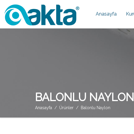
Anasayfa
Kur
BALONLU NAYLON 
Anasayfa
Ürünler
Balonlu Naylon