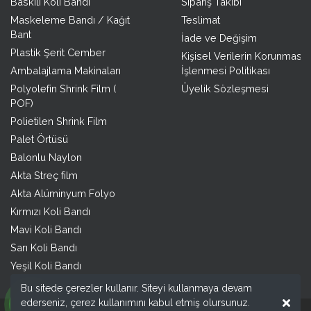
Baskılı Koli Bandı
Sipariş Takibi
Maskeleme Bandı / Kağıt
Teslimat
Bant
İade ve Değişim
Plastik Şerit Cember
Kişisel Verilerin Korunması 
Ambalajlama Makinaları
İşlenmesi Politikası
Polyolefin Shrink Film (
Üyelik Sözleşmesi
POF)
Polietilen Shrink Film
Palet Örtüsü
Balonlu Naylon
Akta Streç film
Akta Alüminyum Folyo
Kırmızı Koli Bandı
Mavi Koli Bandı
Sarı Koli Bandı
Yeşil Koli Bandı
Bu sitede çerezler kullanır. Siteyi kullanmaya devam
ederseniz, çerez kullanımını kabul etmiş olursunuz.