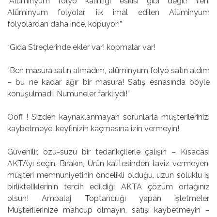
“Alüminyum folyo kalınlığı eskisi gibi değil! Yeni
Alüminyum folyolar, ilk imal edilen Alüminyum
folyolardan daha ince, kopuyor!”
“Gıda Streçlerinde ekler var! kopmalar var!
“Ben masura satın almadım, alüminyum folyo satın aldım
– bu ne kadar ağır bir masura! Satış esnasında böyle
konuşulmadı! Numuneler farklıydı!”
Ooff ! Sizden kaynaklanmayan sorunlarla müşterilerinizi
kaybetmeye, keyfinizin kaçmasına izin vermeyin!
Güvenilir, özü-süzü bir tedarikçilerle çalışın – Kısacası
AKTA’yı seçin. Bırakın, Ürün kalitesinden taviz vermeyen,
müşteri memnuniyetinin öncelikli olduğu, uzun soluklu iş
birlikteliklerinin tercih edildiği AKTA çözüm ortağınız
olsun! Ambalaj Toptancılığı yapan işletmeler,
Müşterilerinize mahcup olmayın, satışı kaybetmeyin –