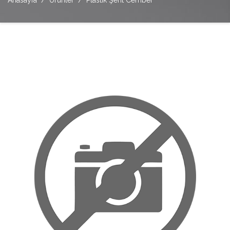
Anasayfa
Ürünler
Plastik Şerit Cember